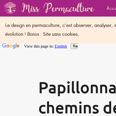
Miss Permaculture
Accu
Le design en permaculture, c'est observer, analyser, i
évolution ! Bonus : Site sans cookies.
Plan du site
Rester informé
Espace Presse
Menti