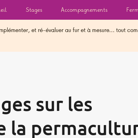
eil
Stages
Accompagnements
Ferm
mplémenter, et ré-évaluer au fur et à mesure... tout comm
ons légales
This page is also available in :
English