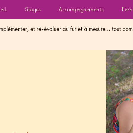
eil
Stages
Accompagnements
Ferm
mplémenter, et ré-évaluer au fur et à mesure... tout comm